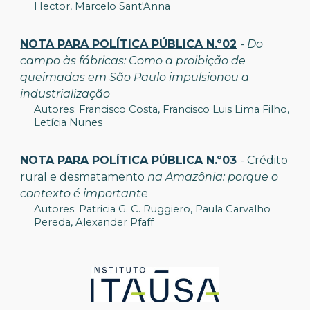
Hector, Marcelo Sant'Anna
NOTA PARA POLÍTICA PÚBLICA N.º0
2
-
Do
campo às fábricas: Como a proibição de
queimadas em São Paulo impulsionou a
industrialização
Autores: Francisco Costa,
Francisco Luis Lima Filho
,
Letícia Nunes
NOTA PARA POLÍTICA PÚBLICA N.º0
3
- Crédito
rural e desmatamento
na Amazônia
:
porque o
contexto é importante
Autores:
Patricia G. C. Ruggiero
,
Paula Carvalho
Pereda
,
Alexander Pfaff